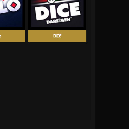
o
DICE