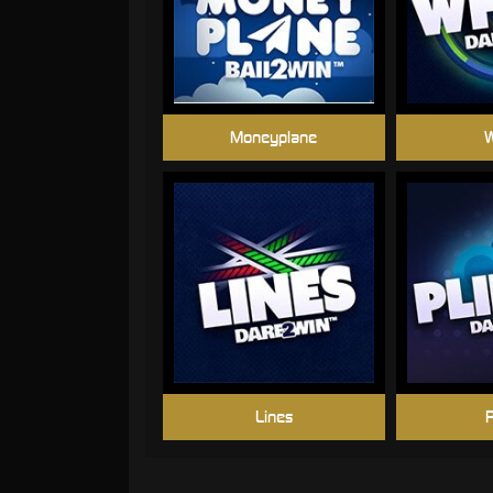
Moneyplane
Lines
P