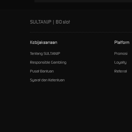
SULTANJP | BO slot
Kebijaksanaan
Platform
Tentang SULTANJP
Promosi
Responsible Gambling
Loyalty
Pusat Bantuan
Referral
Syarat dan Ketentuan