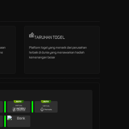
TARUHAN TOGEL
haan
Platform togel yang menarik dari perusahan
ame
terbaik di dunia yang menawarkan hadiah
kemenangan besar