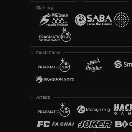
Olahraga
Crash Game
Arcade