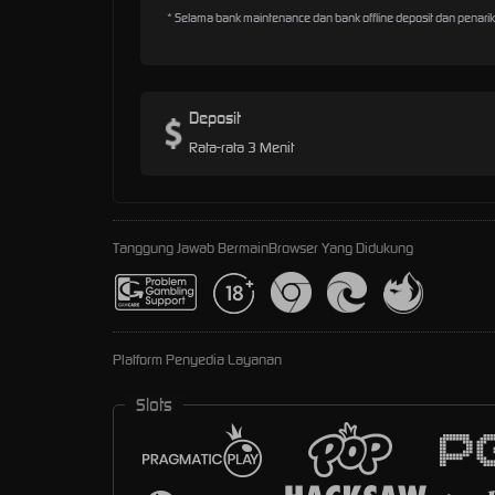
* Selama bank maintenance dan bank offline deposit dan penarik
Deposit
Rata-rata 3 Menit
Tanggung Jawab Bermain
Browser Yang Didukung
Platform Penyedia Layanan
Slots