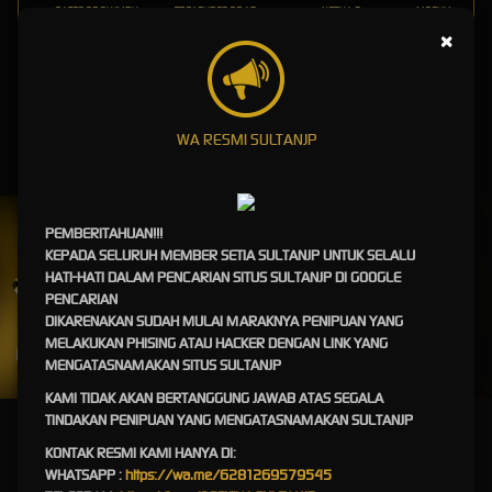
GATES OF OLYMPUS POP
TREASURES OF AZTEC
NEZHA 2
MOCHI MANIA 1
×
WA RESMI SULTANJP
MAHJONG WINS 3 – BLACK SCATTER
DJ BOOM BOOM
POKER WIN
MAHJONG WAYS
UNDUH
PEMBERITAHUAN!!!
SULTANJP APP
KEPADA SELURUH MEMBER SETIA SULTANJP UNTUK SELALU
Nikmati berbagai permainan dalam satu
genggaman
HATI-HATI DALAM PENCARIAN SITUS SULTANJP DI GOOGLE
PENCARIAN
DIKARENAKAN SUDAH MULAI MARAKNYA PENIPUAN YANG
MELAKUKAN PHISING ATAU HACKER DENGAN LINK YANG
UNDUH
MENGATASNAMAKAN SITUS SULTANJP
PANDUAN INSTALASI
KAMI TIDAK AKAN BERTANGGUNG JAWAB ATAS SEGALA
TINDAKAN PENIPUAN YANG MENGATASNAMAKAN SULTANJP
SULTANJP | BO slot
KONTAK RESMI KAMI HANYA DI:
WHATSAPP :
https://wa.me/6281269579545